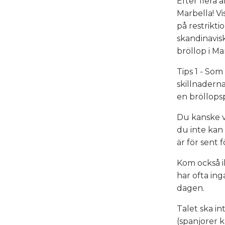
Efter flera 
Marbella! V
på restriktio
skandinavisk
bröllop i M
Tips 1 - Som
skillnaderna
en bröllopsp
Du kanske v
du inte kan 
är för sent 
Kom också i
har ofta ing
dagen.
Talet ska in
(spanjorer k