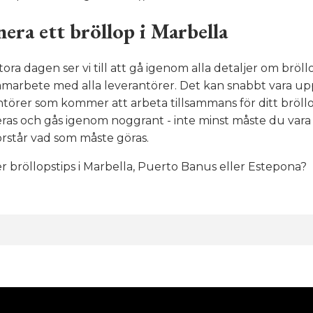
nera ett bröllop i Marbella
ora dagen ser vi till att gå igenom alla detaljer om bröllo
samarbete med alla leverantörer. Det kan snabbt vara upp
ntörer som kommer att arbeta tillsammans för ditt bröllop
ras och gås igenom noggrant - inte minst måste du vara 
förstår vad som måste göras.
ler bröllopstips i Marbella, Puerto Banus eller Estepona?