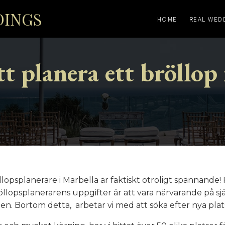
DINGS
HOME
REAL WED
tt planera ett bröllop
llopsplanerare i Marbella är faktiskt otroligt spännande
öllopsplanerarens uppgifter är att vara närvarande på sj
n. Bortom detta, arbetar vi med att söka efter nya platse