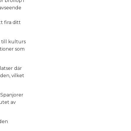
ör bröllop i
 avseende
 fira ditt
till kulturs
itioner som
latser där
den, vilket
 Spanjorer
lutet av
iden