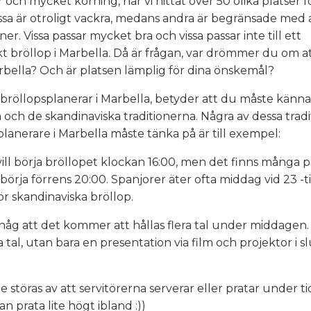
år och mycket körning, har vi hittat över 50 olika platser f
issa är otroligt vackra, medans andra är begränsade med
ner. Vissa passar mycket bra och vissa passar inte till ett
t bröllop i Marbella. Då är frågan, var drömmer du om att
arbella? Och är platsen lämplig för dina önskemål?
 bröllopsplanerar i Marbella, betyder att du måste känna 
 och de skandinaviska traditionerna. Några av dessa trad
lanerare i Marbella måste tänka på är till exempel:
ill börja bröllopet klockan 16:00, men det finns många p
börja förrens 20:00. Spanjorer äter ofta middag vid 23 -ti
för skandinaviska bröllop.
håg att det kommer att hållas flera tal under middagen.
a tal, utan bara en presentation via film och projektor i s
te störas av att servitörerna serverar eller pratar under t
an prata lite högt ibland :))