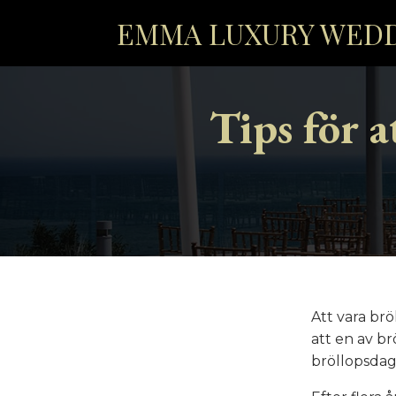
EMMA LUXURY WED
Tips för a
Att vara brö
att en av br
bröllopsdage