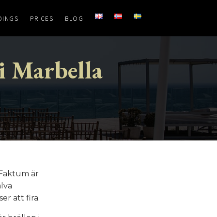
DINGS
PRICES
BLOG
 i Marbella
! Faktum är
älva
r att fira.