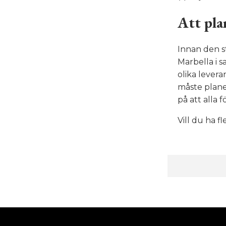
Att pla
Innan den st
Marbella i 
olika levera
måste plane
på att alla 
Vill du ha f