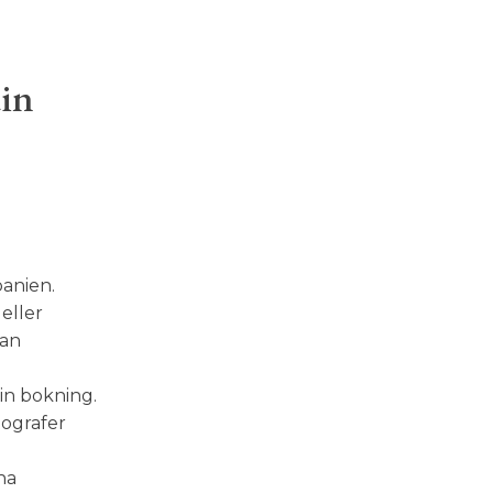
din
panien.
eller
nan
in bokning.
tografer
na