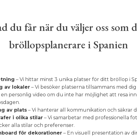
d du får när du väljer oss som 
bröllopsplanerare i Spanien
etning
– Vi hittar minst 3 unika platser för ditt bröllop i S
g av lokaler
– Vi besöker platserna tillsammans med dig 
 en personlig video om du inte har möjlighet att resa in
psdagen.
g av plats
– Vi hanterar all kommunikation och säkrar d
fer i olika stilar
– Vi samarbetar med professionella fo
ker alla stilar och preferenser.
board för dekorationer
– En visuell presentation av di