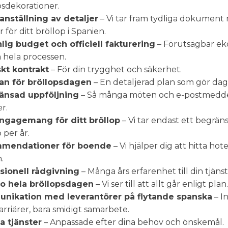
psdekorationer.
ställning av detaljer
– Vi tar fram tydliga dokument 
r för ditt bröllop i Spanien.
lig budget och officiell fakturering
– Förutsägbar e
hela processen.
skt kontrakt
– För din trygghet och säkerhet.
an för bröllopsdagen
– En detaljerad plan som gör dage
änsad uppföljning
– Så många möten och e-postmedd
r.
engagemang för ditt bröllop
– Vi tar endast ett begräns
 per år.
mendationer för boende
– Vi hjälper dig att hitta hote
.
sionell rådgivning
– Många års erfarenhet till din tjänst
o hela bröllopsdagen
– Vi ser till att allt går enligt plan.
nikation med leverantörer på flytande spanska
– I
rriärer, bara smidigt samarbete.
la tjänster
– Anpassade efter dina behov och önskemål.