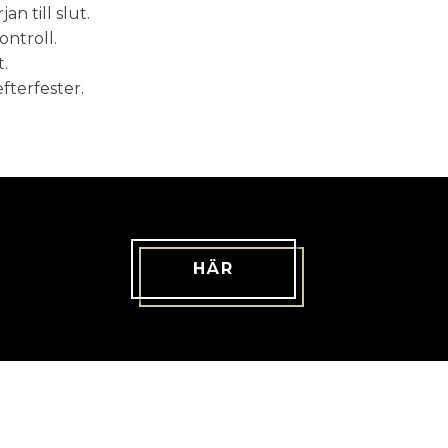
an till slut.
ontroll.
.
fterfester.
HÄR