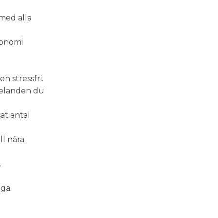
med alla
konomi
n stressfri.
elanden du
at antal
ll nära
.
nga