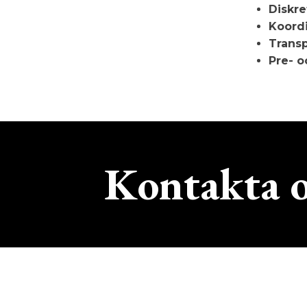
Diskre
Koordi
Transp
Pre- o
Kontakta o