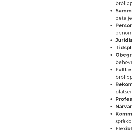
bröllo
Samman
detalje
Person
genom 
Juridi
Tidspl
Obegr
behöve
Fullt 
bröllop
Rekom
platsen
Profes
Närvar
Kommu
språkba
Flexib