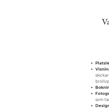
Va
Platsl
Visnin
skickar
bröllo
Boknin
Fotogra
som täc
Design